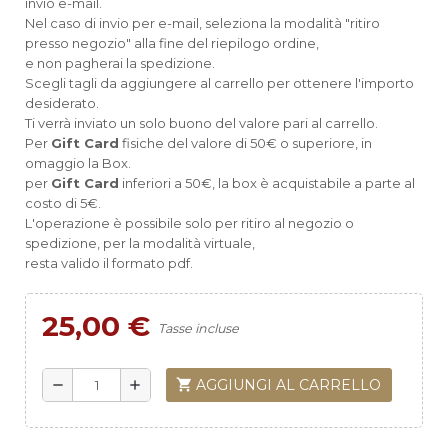
invio e-mail.
Nel caso di invio per e-mail, seleziona la modalità "ritiro
presso negozio" alla fine del riepilogo ordine,
e non pagherai la spedizione.
Scegli tagli da aggiungere al carrello per ottenere l'importo
desiderato.
Ti verrà inviato un solo buono del valore pari al carrello.
Per
Gift Card
fisiche del valore di 50€ o superiore, in
omaggio la Box.
per
Gift Card
inferiori a 50€, la box è acquistabile a parte al
costo di 5€.
L'operazione è possibile solo per ritiro al negozio o
spedizione, per la modalità virtuale,
resta valido il formato pdf.
25,00 €
Tasse incluse
shopping_cart
AGGIUNGI AL CARRELLO
remove
add