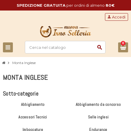
SPEDIZIONE GRATUITA
per ordini di almeno
80€
person
Accedi
0
view_headline
search
chevron_right
Monta Inglese
MONTA INGLESE
Sotto-categorie
Abbigliamento
Abbigliamento da concorso
Accessori Tecnici
Selle inglesi
Imboccature
Endurance