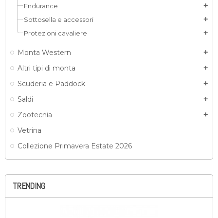
Endurance
add
Sottosella e accessori
add
Protezioni cavaliere
add
Monta Western
add
Altri tipi di monta
add
Scuderia e Paddock
add
Saldi
add
Zootecnia
add
Vetrina
Collezione Primavera Estate 2026
TRENDING