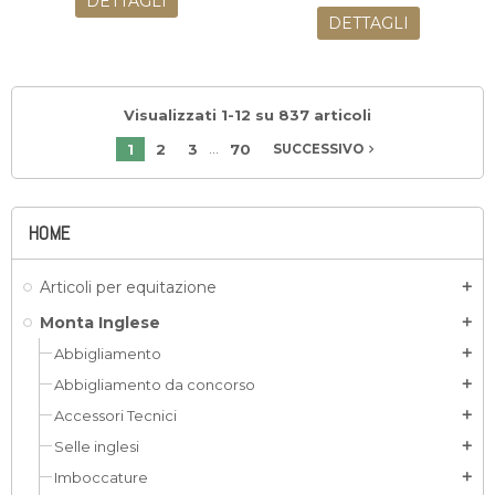
DETTAGLI
DETTAGLI
Visualizzati 1-12 su 837 articoli
…
1
2
3
70
navigate_next
SUCCESSIVO
HOME
Articoli per equitazione
add
Monta Inglese
add
Abbigliamento
add
Abbigliamento da concorso
add
Accessori Tecnici
add
Selle inglesi
add
Imboccature
add