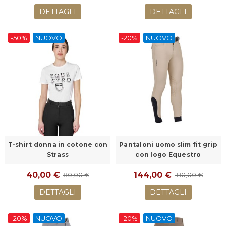
DETTAGLI
DETTAGLI
-50%
NUOVO
-20%
NUOVO
T-shirt donna in cotone con
Pantaloni uomo slim fit grip
Strass
con logo Equestro
40,00 €
144,00 €
80,00 €
180,00 €
DETTAGLI
DETTAGLI
-20%
NUOVO
-20%
NUOVO