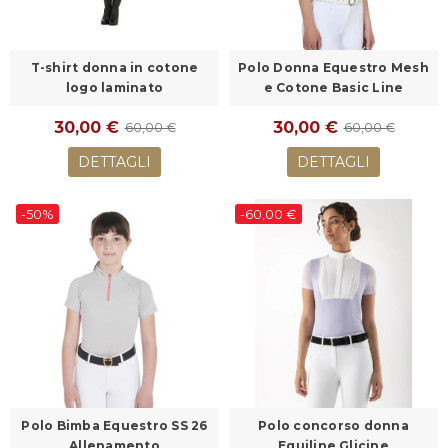
T-shirt donna in cotone
Polo Donna Equestro Mesh
logo laminato
e Cotone Basic Line
30,00 €
30,00 €
60,00 €
60,00 €
DETTAGLI
DETTAGLI
-50%
-60,00 €
Polo Bimba Equestro SS 26
Polo concorso donna
Allenamento
Equiline Glicine