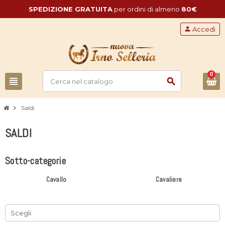
SPEDIZIONE GRATUITA
per ordini di almeno
80€
person
Accedi
0
view_headline
search
chevron_right
Saldi
SALDI
Sotto-categorie
Cavallo
Cavaliere
Scegli