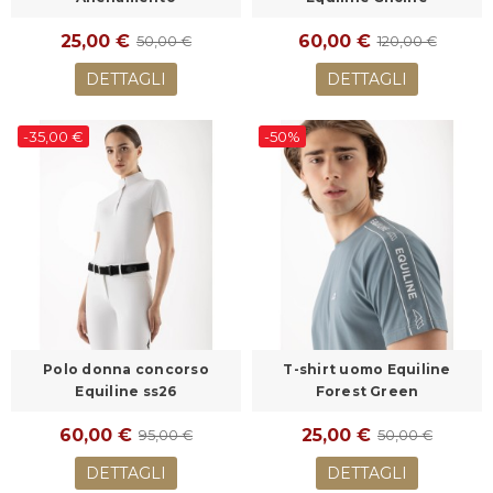
25,00 €
60,00 €
50,00 €
120,00 €
DETTAGLI
DETTAGLI
-35,00 €
-50%
Polo donna concorso
T-shirt uomo Equiline
Equiline ss26
Forest Green
60,00 €
25,00 €
95,00 €
50,00 €
DETTAGLI
DETTAGLI