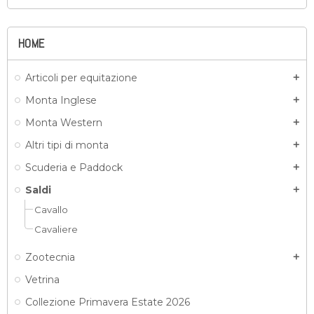
HOME
Articoli per equitazione
add
Monta Inglese
add
Monta Western
add
Altri tipi di monta
add
Scuderia e Paddock
add
Saldi
add
Cavallo
Cavaliere
Zootecnia
add
Vetrina
Collezione Primavera Estate 2026