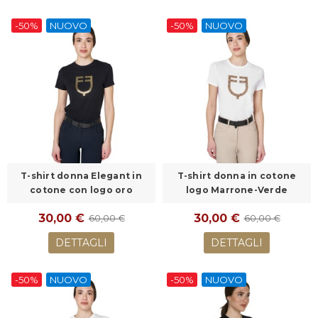
-50%
NUOVO
-50%
NUOVO
T-shirt donna Elegant in
T-shirt donna in cotone
cotone con logo oro
logo Marrone-Verde
30,00 €
30,00 €
60,00 €
60,00 €
DETTAGLI
DETTAGLI
-50%
NUOVO
-50%
NUOVO