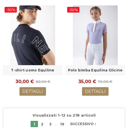
-50%
-50%
T-shirt uomo Equiline
Polo bimba Equilina Glicine
30,00 €
35,00 €
60,00 €
70,00 €
DETTAGLI
DETTAGLI
Visualizzati 1-12 su 218 articoli
…
1
2
3
19
navigate_next
SUCCESSIVO