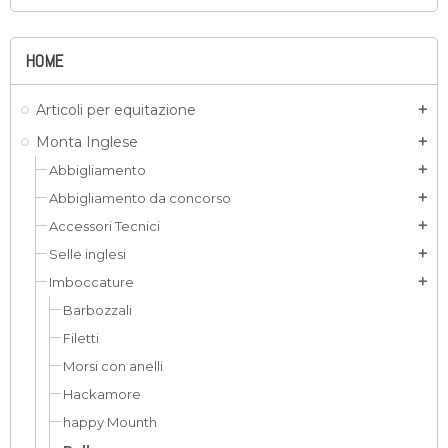
HOME
Articoli per equitazione
add
Monta Inglese
add
Abbigliamento
add
Abbigliamento da concorso
add
Accessori Tecnici
add
Selle inglesi
add
Imboccature
add
Barbozzali
Filetti
Morsi con anelli
Hackamore
happy Mounth