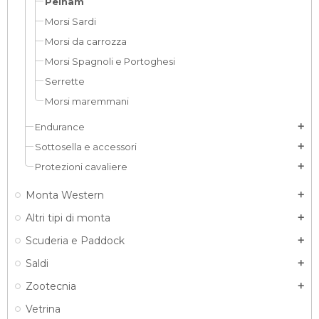
Pelham
Morsi Sardi
Morsi da carrozza
Morsi Spagnoli e Portoghesi
Serrette
Morsi maremmani
Endurance
add
Sottosella e accessori
add
Protezioni cavaliere
add
Monta Western
add
Altri tipi di monta
add
Scuderia e Paddock
add
Saldi
add
Zootecnia
add
Vetrina