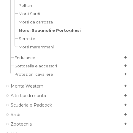
Pelham
Morsi Sardi
Morsi da carrozza
Morsi Spagnoli e Portoghesi
Serrette
Morsi maremmani
Endurance
add
Sottosella e accessori
add
Protezioni cavaliere
add
Monta Western
add
Altri tipi di monta
add
Scuderia e Paddock
add
Saldi
add
Zootecnia
add