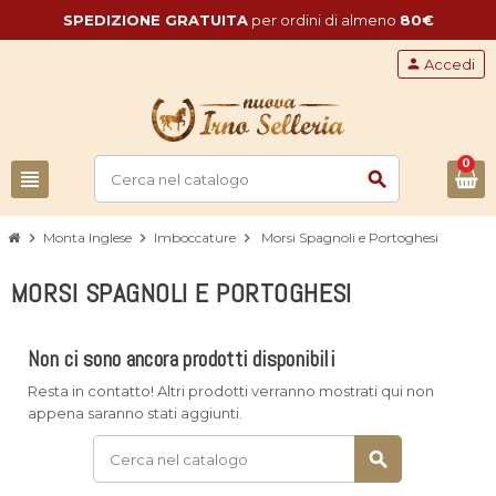
SPEDIZIONE GRATUITA
per ordini di almeno
80€
person
Accedi
0
view_headline
search
chevron_right
Monta Inglese
chevron_right
Imboccature
chevron_right
Morsi Spagnoli e Portoghesi
MORSI SPAGNOLI E PORTOGHESI
Non ci sono ancora prodotti disponibili
Resta in contatto! Altri prodotti verranno mostrati qui non
appena saranno stati aggiunti.
search