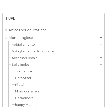
HOME
Articoli per equitazione
add
Monta Inglese
add
Abbigliamento
add
Abbigliamento da concorso
add
Accessori Tecnici
add
Selle inglesi
add
Imboccature
add
Barbozzali
Filetti
Morsi con anelli
Hackamore
happy Mounth