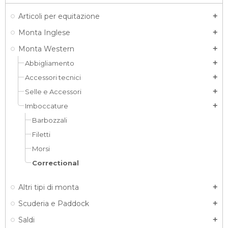
Articoli per equitazione
add
Monta Inglese
add
Monta Western
add
Abbigliamento
add
Accessori tecnici
add
Selle e Accessori
add
Imboccature
add
Barbozzali
Filetti
Morsi
Correctional
Altri tipi di monta
add
Scuderia e Paddock
add
Saldi
add