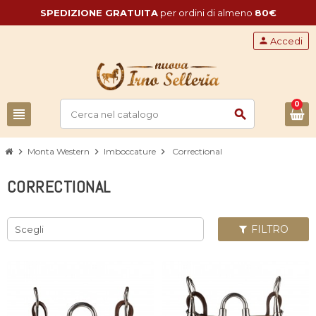
SPEDIZIONE GRATUITA
per ordini di almeno
80€
person
Accedi
0
view_headline
search
chevron_right
Monta Western
chevron_right
Imboccature
chevron_right
Correctional
CORRECTIONAL
FILTRO
Scegli