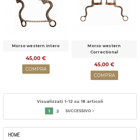
Morso western intero
Morso western
Correctional
45,00 €
45,00 €
COMPRA
COMPRA
Visualizzati 1-12 su 18 articoli
1
2
navigate_next
SUCCESSIVO
HOME