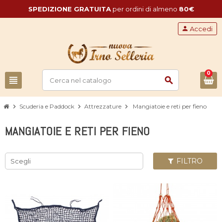
SPEDIZIONE GRATUITA
per ordini di almeno
80€
person
Accedi
0
view_headline
search
chevron_right
Scuderia e Paddock
chevron_right
Attrezzature
chevron_right
Mangiatoie e reti per fieno
MANGIATOIE E RETI PER FIENO
FILTRO
Scegli