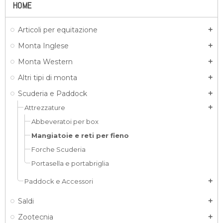
HOME
Articoli per equitazione
add
Monta Inglese
add
Monta Western
add
Altri tipi di monta
add
Scuderia e Paddock
add
Attrezzature
add
Abbeveratoi per box
Mangiatoie e reti per fieno
Forche Scuderia
Portasella e portabriglia
Paddock e Accessori
add
Saldi
add
Zootecnia
add