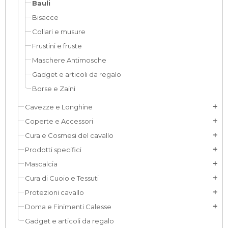
Bauli
Bisacce
Collari e musure
Frustini e fruste
Maschere Antimosche
Gadget e articoli da regalo
Borse e Zaini
Cavezze e Longhine
add
Coperte e Accessori
add
Cura e Cosmesi del cavallo
add
Prodotti specifici
add
Mascalcia
add
Cura di Cuoio e Tessuti
add
Protezioni cavallo
add
Doma e Finimenti Calesse
add
Gadget e articoli da regalo