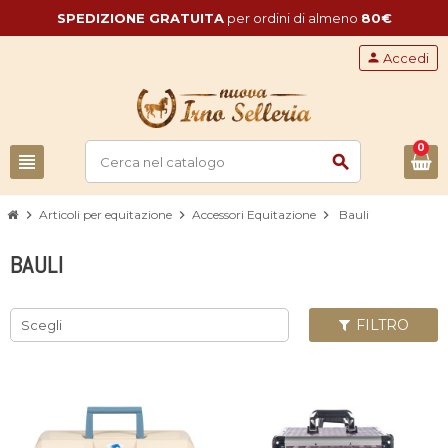
SPEDIZIONE GRATUITA
per ordini di almeno
80€
person
Accedi
0
view_headline
search
chevron_right
Articoli per equitazione
chevron_right
Accessori Equitazione
chevron_right
Bauli
BAULI
FILTRO
Scegli