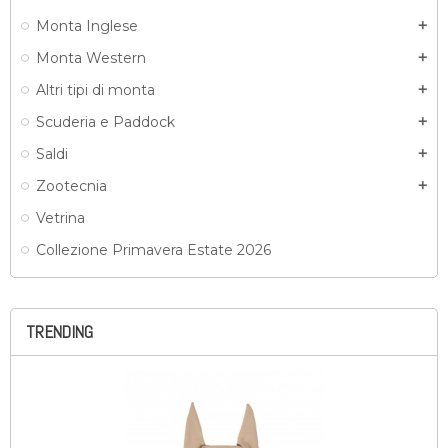
Monta Inglese
add
Monta Western
add
Altri tipi di monta
add
Scuderia e Paddock
add
Saldi
add
Zootecnia
add
Vetrina
Collezione Primavera Estate 2026
TRENDING