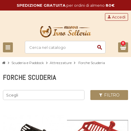
SPEDIZIONE GRATUITA
per ordini di almeno
80€
person
Accedi
0
view_headline
search
chevron_right
Scuderia e Paddock
chevron_right
Attrezzature
chevron_right
Forche Scuderia
FORCHE SCUDERIA
FILTRO
Scegli