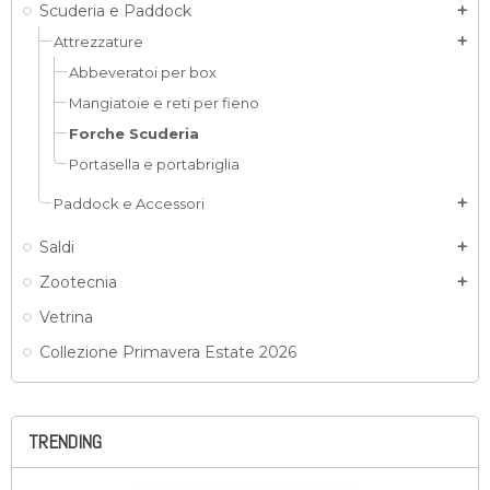
Scuderia e Paddock
add
Attrezzature
add
Abbeveratoi per box
Mangiatoie e reti per fieno
Forche Scuderia
Portasella e portabriglia
Paddock e Accessori
add
Saldi
add
Zootecnia
add
Vetrina
Collezione Primavera Estate 2026
TRENDING