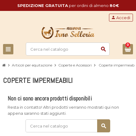
SPEDIZIONE GRATUITA
per ordini di almeno
80€
person
Accedi
0
view_headline
search
chevron_right
Articoli per equitazione
chevron_right
Coperte e Accessori
chevron_right
Coperte impermeabil
COPERTE IMPERMEABILI
Non ci sono ancora prodotti disponibili
Resta in contatto! Altri prodotti verranno mostrati qui non
appena saranno stati aggiunti.
search