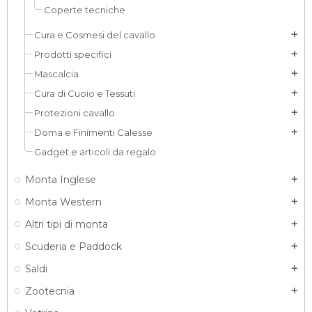
Coperte tecniche
Cura e Cosmesi del cavallo
add
Prodotti specifici
add
Mascalcia
add
Cura di Cuoio e Tessuti
add
Protezioni cavallo
add
Doma e Finimenti Calesse
add
Gadget e articoli da regalo
Monta Inglese
add
Monta Western
add
Altri tipi di monta
add
Scuderia e Paddock
add
Saldi
add
Zootecnia
add