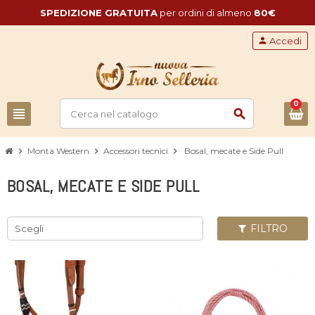
SPEDIZIONE GRATUITA
per ordini di almeno
80€
person
Accedi
0
view_headline
search
chevron_right
Monta Western
chevron_right
Accessori tecnici
chevron_right
Bosal, mecate e Side Pull
BOSAL, MECATE E SIDE PULL
FILTRO
Scegli