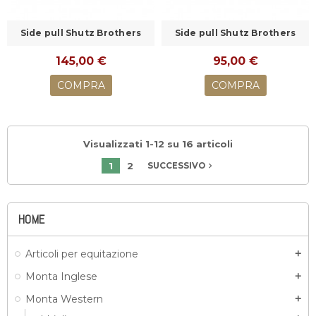
Side pull Shutz Brothers
Side pull Shutz Brothers
145,00 €
95,00 €
COMPRA
COMPRA
Visualizzati 1-12 su 16 articoli
1
2
navigate_next
SUCCESSIVO
HOME
Articoli per equitazione
add
Monta Inglese
add
Monta Western
add