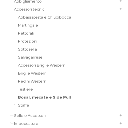
Abbigliamento
add
Accessori tecnici
add
Abbassatesta e Chiudibocca
Martingale
Pettorali
Protezioni
Sottosella
Salvagarrese
Accessori Briglie Western
Briglie Western
Redini Western
Testiere
Bosal, mecate e Side Pull
Staffe
Selle e Accessori
add
Imboccature
add