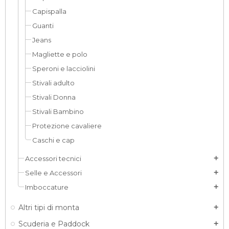
Capispalla
Guanti
Jeans
Magliette e polo
Speroni e lacciolini
Stivali adulto
Stivali Donna
Stivali Bambino
Protezione cavaliere
Caschi e cap
Accessori tecnici
add
Selle e Accessori
add
Imboccature
add
Altri tipi di monta
add
Scuderia e Paddock
add