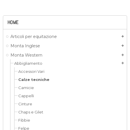
HOME
Articoli per equitazione
add
Monta Inglese
add
Monta Western
add
Abbigliamento
add
Accessori Vari
Calze tecniche
Camicie
Cappelli
Cinture
Chaps e Gilet
Fibbie
Felpe