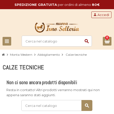
SPEDIZIONE GRATUITA
per ordini di almeno
80€
person
Accedi
0
view_headline
search
chevron_right
Monta Western
chevron_right
Abbigliamento
chevron_right
Calze tecniche
CALZE TECNICHE
Non ci sono ancora prodotti disponibili
Resta in contatto! Altri prodotti verranno mostrati qui non
appena saranno stati aggiunti.
search