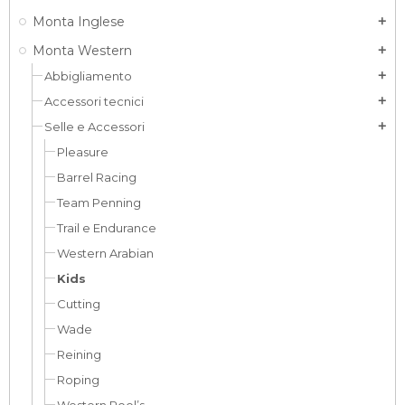
Monta Inglese
add
Monta Western
add
Abbigliamento
add
Accessori tecnici
add
Selle e Accessori
add
Pleasure
Barrel Racing
Team Penning
Trail e Endurance
Western Arabian
Kids
Cutting
Wade
Reining
Roping