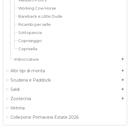
Western Pool’s
Working Cow Horse
Bareback e Little Dude
Ricambi per selle
Sottopancia
Copriseggio
Coprisella
Imboccature
add
Altri tipi di monta
add
Scuderia e Paddock
add
Saldi
add
Zootecnia
add
Vetrina
Collezione Primavera Estate 2026