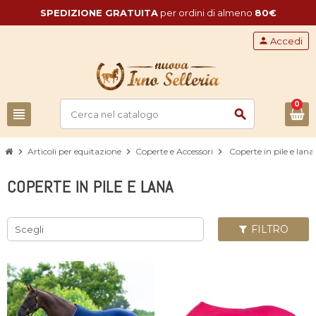
SPEDIZIONE GRATUITA
per ordini di almeno
80€
person
Accedi
0
view_headline
search
chevron_right
Articoli per equitazione
chevron_right
Coperte e Accessori
chevron_right
Coperte in pile e lana
COPERTE IN PILE E LANA
FILTRO
Scegli