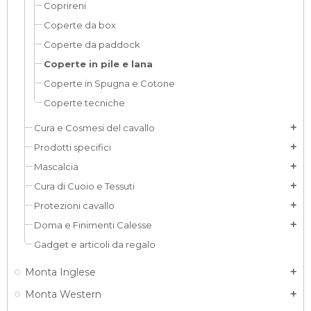
Coprireni
Coperte da box
Coperte da paddock
Coperte in pile e lana
Coperte in Spugna e Cotone
Coperte tecniche
Cura e Cosmesi del cavallo
add
Prodotti specifici
add
Mascalcia
add
Cura di Cuoio e Tessuti
add
Protezioni cavallo
add
Doma e Finimenti Calesse
add
Gadget e articoli da regalo
Monta Inglese
add
Monta Western
add