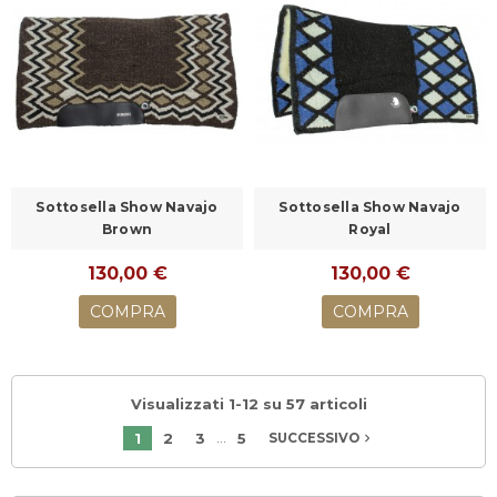
Sottosella Show Navajo
Sottosella Show Navajo
Brown
Royal
130,00 €
130,00 €
COMPRA
COMPRA
Visualizzati 1-12 su 57 articoli
…
1
2
3
5
navigate_next
SUCCESSIVO