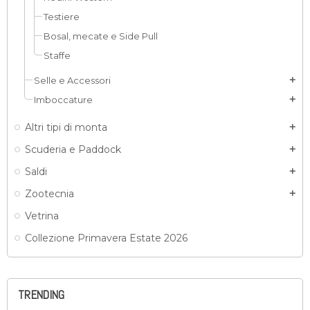
Testiere
Bosal, mecate e Side Pull
Staffe
Selle e Accessori
add
Imboccature
add
Altri tipi di monta
add
Scuderia e Paddock
add
Saldi
add
Zootecnia
add
Vetrina
Collezione Primavera Estate 2026
TRENDING