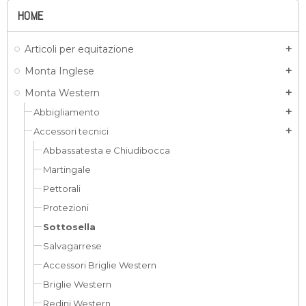
HOME
Articoli per equitazione
add
Monta Inglese
add
Monta Western
add
Abbigliamento
add
Accessori tecnici
add
Abbassatesta e Chiudibocca
Martingale
Pettorali
Protezioni
Sottosella
Salvagarrese
Accessori Briglie Western
Briglie Western
Redini Western