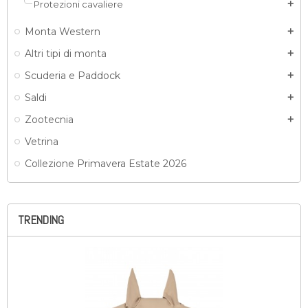
Protezioni cavaliere
add
Monta Western
add
Altri tipi di monta
add
Scuderia e Paddock
add
Saldi
add
Zootecnia
add
Vetrina
Collezione Primavera Estate 2026
TRENDING