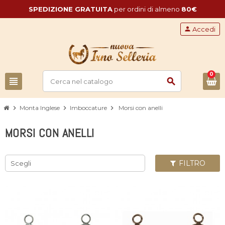
SPEDIZIONE GRATUITA
per ordini di almeno
80€
person
Accedi
0
view_headline
search
chevron_right
Monta Inglese
chevron_right
Imboccature
chevron_right
Morsi con anelli
MORSI CON ANELLI
FILTRO
Scegli