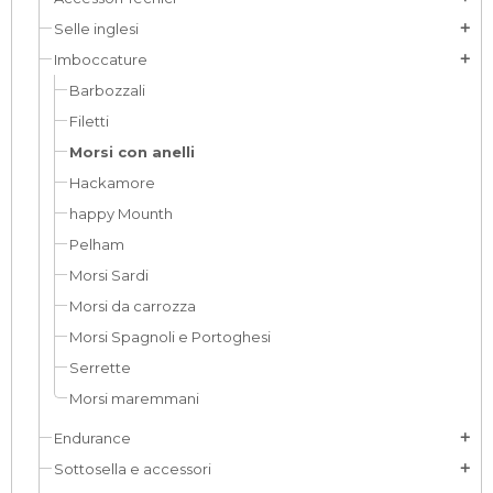
Selle inglesi
add
Imboccature
add
Barbozzali
Filetti
Morsi con anelli
Hackamore
happy Mounth
Pelham
Morsi Sardi
Morsi da carrozza
Morsi Spagnoli e Portoghesi
Serrette
Morsi maremmani
Endurance
add
Sottosella e accessori
add