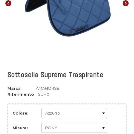
chevron_left
chevron_right
Sottosella Supreme Traspirante
Marca
AMAHORSE
Riferimento
SUH01
Colore:
Misura: