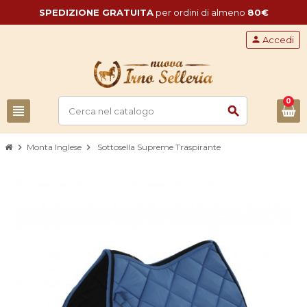
SPEDIZIONE GRATUITA
per ordini di almeno
80€
person
Accedi
0
view_headline
search
chevron_right
Monta Inglese
chevron_right
Sottosella Supreme Traspirante