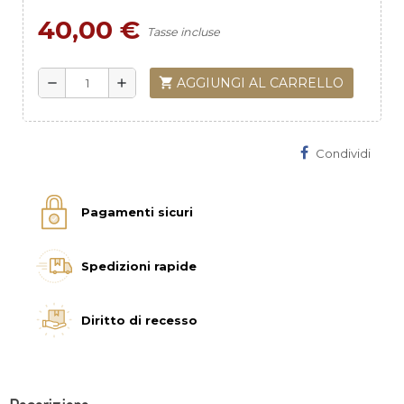
40,00 €
Tasse incluse
shopping_cart
AGGIUNGI AL CARRELLO
remove
add
Condividi
Pagamenti sicuri
Spedizioni rapide
Diritto di recesso