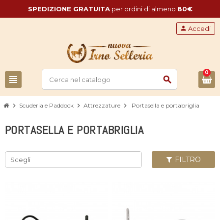
SPEDIZIONE GRATUITA
per ordini di almeno
80€
person
Accedi
0
view_headline
search
chevron_right
Scuderia e Paddock
chevron_right
Attrezzature
chevron_right
Portasella e portabriglia
PORTASELLA E PORTABRIGLIA
FILTRO
Scegli