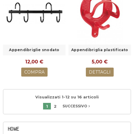
Appendibriglie snodato
Appendibriglia plastificato
12,00 €
5,00 €
COMPRA
DETTAGLI
Visualizzati 1-12 su 16 articoli
1
2
navigate_next
SUCCESSIVO
HOME