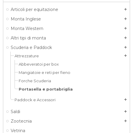
Articoli per equitazione
add
Monta Inglese
add
Monta Western
add
Altri tipi di monta
add
Scuderia e Paddock
add
Attrezzature
add
Abbeveratoi per box
Mangiatoie e reti per fieno
Forche Scuderia
Portasella e portabriglia
Paddock e Accessori
add
Saldi
add
Zootecnia
add
Vetrina