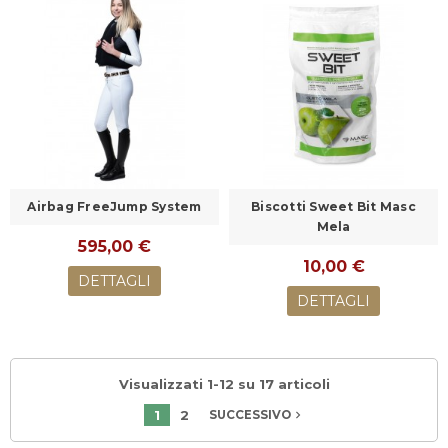
Airbag FreeJump System
Biscotti Sweet Bit Masc
Mela
595,00 €
10,00 €
DETTAGLI
DETTAGLI
Visualizzati 1-12 su 17 articoli
1
2
navigate_next
SUCCESSIVO