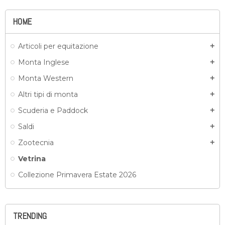
HOME
Articoli per equitazione
add
Monta Inglese
add
Monta Western
add
Altri tipi di monta
add
Scuderia e Paddock
add
Saldi
add
Zootecnia
add
Vetrina
Collezione Primavera Estate 2026
TRENDING