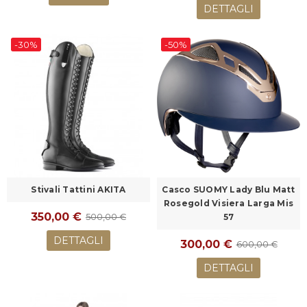
DETTAGLI
-30%
-50%
Stivali Tattini AKITA
Casco SUOMY Lady Blu Matt
Rosegold Visiera Larga Mis
350,00 €
500,00 €
57
DETTAGLI
300,00 €
600,00 €
DETTAGLI