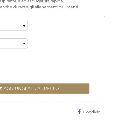
raspirante e ad asciugatura rapida,
anche durante gli allenamenti più intensi.
ng_cart
AGGIUNGI AL CARRELLO
Condividi