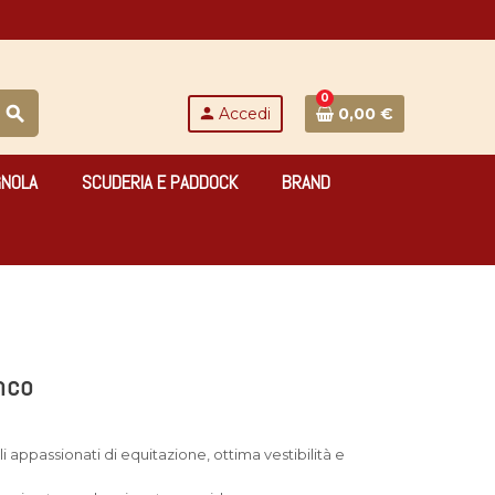
0
search
person
Accedi
0,00 €
GNOLA
SCUDERIA E PADDOCK
BRAND
nco
 appassionati di equitazione, ottima vestibilità e