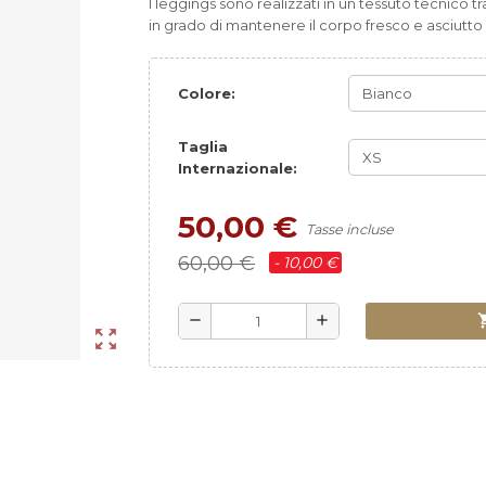
I leggings sono realizzati in un tessuto tecnico t
in grado di mantenere il corpo fresco e asciutto 
Colore:
Taglia
Internazionale:
50,00 €
Tasse incluse
60,00 €
- 10,00 €
shoppi
remove
add
zoom_out_map