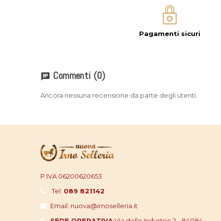
Pagamenti sicuri
Commenti
(0)
chat
Ancora nessuna recensione da parte degli utenti.
P.IVA 06200620653
Tel:
089 821142
Email: nuova@irnoselleria.it
SEDE OPERATIVA
:
Via delle Industrie,2 - 84084 -