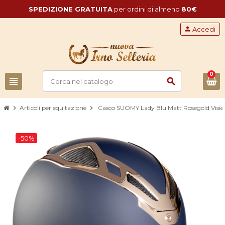
SPEDIZIONE GRATUITA
per ordini di almeno
80€
person
Accedi
0
view_headline
search
chevron_right
Articoli per equitazione
chevron_right
Casco SUOMY Lady Blu Matt Rosegold Visier
-50%