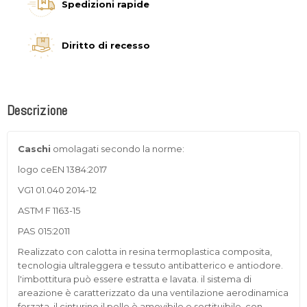
Spedizioni rapide
Diritto di recesso
Descrizione
Caschi
omolagati secondo la norme:
logo ceEN 1384:2017
VG1 01.040 2014-12
ASTM F 1163-15
PAS 015:2011
Realizzato con calotta in resina termoplastica composita,
tecnologia ultraleggera e tessuto antibatterico e antiodore.
l'imbottitura può essere estratta e lavata. il sistema di
areazione è caratterizzato da una ventilazione aerodinamica
forzata. il cinturino il pelle è amovibile e sostituibile, con