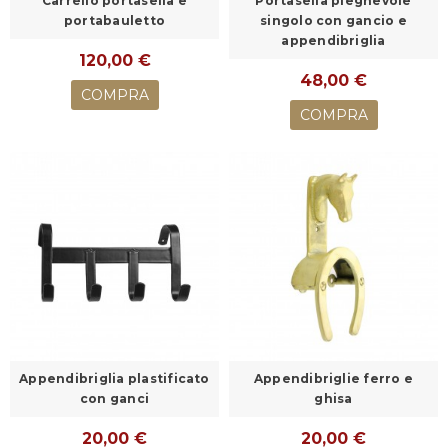
Carrello portasella e
Portasella pieghevole
portabauletto
singolo con gancio e
appendibriglia
120,00 €
48,00 €
COMPRA
COMPRA
Appendibriglia plastificato
Appendibriglie ferro e
con ganci
ghisa
20,00 €
20,00 €