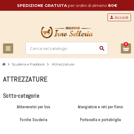
SPEDIZIONE GRATUITA
per ordini di almeno
80€
person
Accedi
0
view_headline
search
chevron_right
Scuderia e Paddock
chevron_right
Attrezzature
ATTREZZATURE
Sotto-categorie
Abbeveratoi per box
Mangiatoie e reti per fieno
Forche Scuderia
Portasella e portabriglia