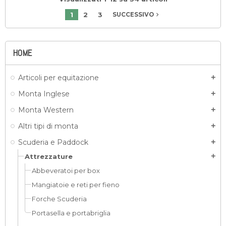
1
2
3
navigate_next
SUCCESSIVO
HOME
Articoli per equitazione
add
Monta Inglese
add
Monta Western
add
Altri tipi di monta
add
Scuderia e Paddock
add
Attrezzature
add
Abbeveratoi per box
Mangiatoie e reti per fieno
Forche Scuderia
Portasella e portabriglia