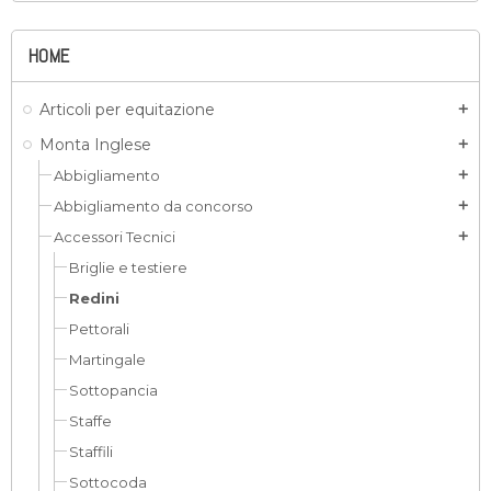
HOME
Articoli per equitazione
add
Monta Inglese
add
Abbigliamento
add
Abbigliamento da concorso
add
Accessori Tecnici
add
Briglie e testiere
Redini
Pettorali
Martingale
Sottopancia
Staffe
Staffili
Sottocoda