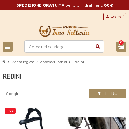
SPEDIZIONE GRATUITA
per ordini di almeno
80€
person
Accedi
0
view_headline
search
chevron_right
Monta Inglese
chevron_right
Accessori Tecnici
chevron_right
Redini
REDINI
FILTRO
Scegli
-15%