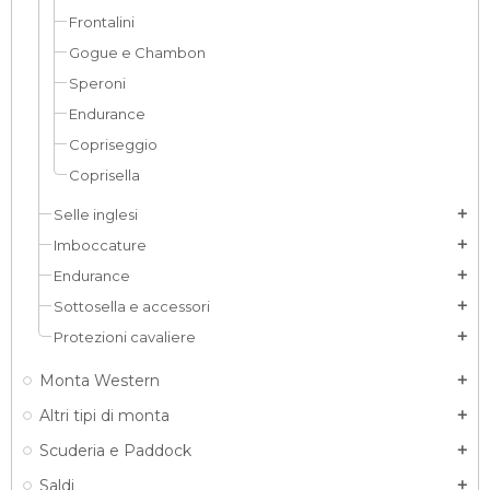
Frontalini
Gogue e Chambon
Speroni
Endurance
Copriseggio
Coprisella
Selle inglesi
add
Imboccature
add
Endurance
add
Sottosella e accessori
add
Protezioni cavaliere
add
Monta Western
add
Altri tipi di monta
add
Scuderia e Paddock
add
Saldi
add