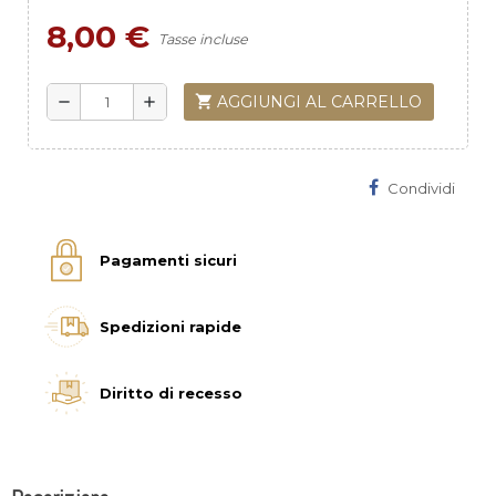
8,00 €
Tasse incluse
shopping_cart
AGGIUNGI AL CARRELLO
remove
add
Condividi
Pagamenti sicuri
Spedizioni rapide
Diritto di recesso