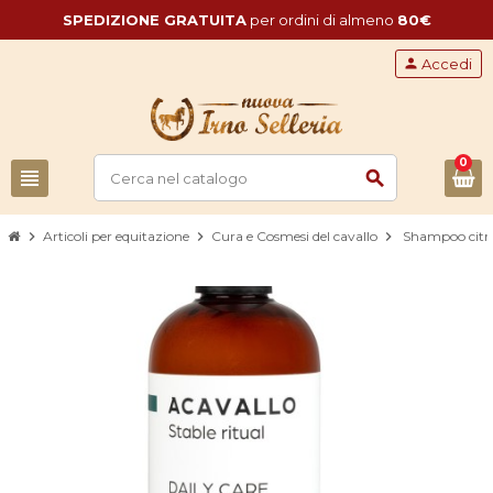
SPEDIZIONE GRATUITA
per ordini di almeno
80€
person
Accedi
0
view_headline
search
chevron_right
Articoli per equitazione
chevron_right
Cura e Cosmesi del cavallo
chevron_right
Shampoo citro