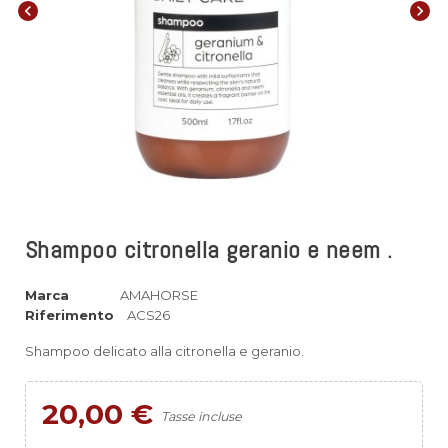
chevron_left
chevron_right
Shampoo citronella geranio e neem .
Marca
AMAHORSE
Riferimento
ACS26
Shampoo delicato alla citronella e geranio.
20,00 €
Tasse incluse