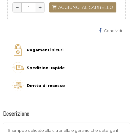
shopping_cart
AGGIUNGI AL CARRELLO
remove
add
Condividi
Pagamenti sicuri
Spedizioni rapide
Diritto di recesso
Descrizione
Shampoo delicato alla citronella e geranio che deterge il