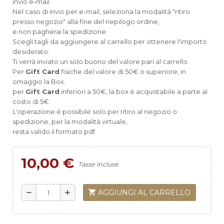
invio e-mail.
Nel caso di invio per e-mail, seleziona la modalità "ritiro
presso negozio" alla fine del riepilogo ordine,
e non pagherai la spedizione.
Scegli tagli da aggiungere al carrello per ottenere l'importo
desiderato.
Ti verrà inviato un solo buono del valore pari al carrello.
Per
Gift Card
fisiche del valore di 50€ o superiore, in
omaggio la Box.
per
Gift Card
inferiori a 50€, la box è acquistabile a parte al
costo di 5€.
L'operazione è possibile solo per ritiro al negozio o
spedizione, per la modalità virtuale,
resta valido il formato pdf.
10,00 €
Tasse incluse
shopping_cart
AGGIUNGI AL CARRELLO
remove
add