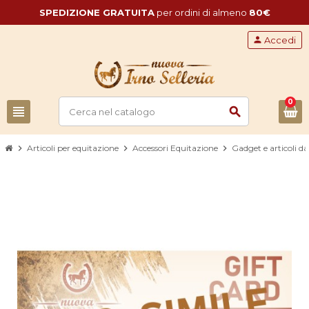
SPEDIZIONE GRATUITA
per ordini di almeno
80€
person
Accedi
0
view_headline
search
chevron_right
Articoli per equitazione
chevron_right
Accessori Equitazione
chevron_right
Gadget e articoli da