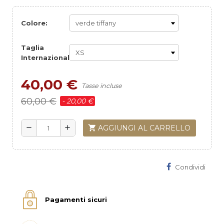
Colore:
Taglia
Internazionale:
40,00 €
Tasse incluse
60,00 €
- 20,00 €
shopping_cart
AGGIUNGI AL CARRELLO
remove
add
Condividi
Pagamenti sicuri