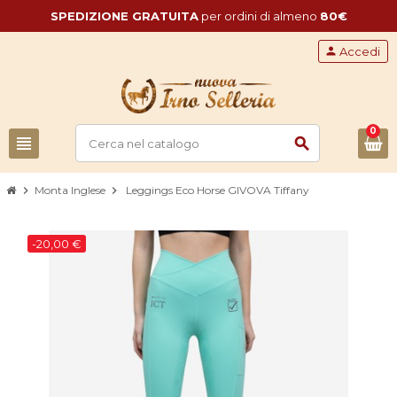
SPEDIZIONE GRATUITA
per ordini di almeno
80€
person
Accedi
0
view_headline
search
chevron_right
Monta Inglese
chevron_right
Leggings Eco Horse GIVOVA Tiffany
-20,00 €