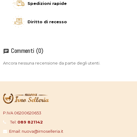
Spedizioni rapide
Diritto di recesso
Commenti
(0)
chat
Ancora nessuna recensione da parte degli utenti.
P.IVA 06200620653
Tel:
089 821142
Email: nuova@irnoselleria.it