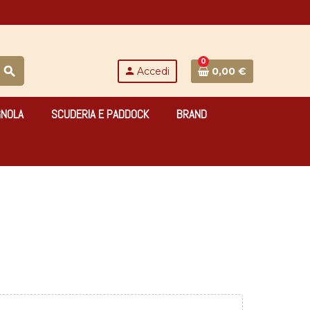
0
search
person
Accedi
0,00 €
GNOLA
SCUDERIA E PADDOCK
BRAND