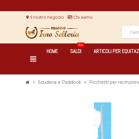
Il nostro negozio
Chi siamo
location_on
New
HOME
SALDI
ARTICOLI PER EQUITAZ
view_headline
Scuderia e Paddock
Picchetti per recinzion
chevron_right
chevron_right