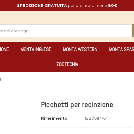
SPEDIZIONE GRATUITA
per ordini di almeno
80€
IONE
MONTA INGLESE
MONTA WESTERN
MONTA SPA
ZOOTECNIA
e
Picchetti per recinzione
Riferimento
ISB0611776