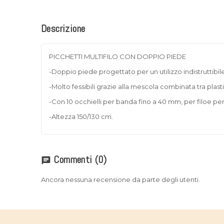
Descrizione
PICCHETTI MULTIFILO CON DOPPIO PIEDE
-Doppio piede progettato per un utilizzo indistruttibil
-Molto fessibili grazie alla mescola combinata tra plasti
-Con 10 occhielli per banda fino a 40 mm, per filoe pe
-Altezza 150/130 cm.
Commenti
(0)
chat
Ancora nessuna recensione da parte degli utenti.