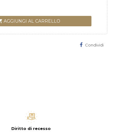
ng_cart
AGGIUNGI AL CARRELLO
Condividi
Diritto di recesso