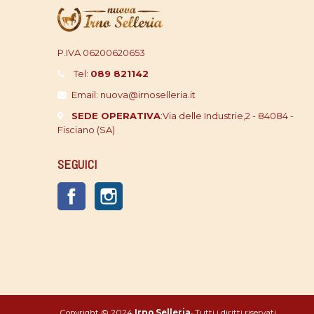
P.IVA 06200620653
Tel:
089 821142
Email: nuova@irnoselleria.it
SEDE OPERATIVA
:
Via delle Industrie,2 - 84084 -
Fisciano (SA)
SEGUICI
Facebook
Instagram
Copyright © 2024
Irno Selleria.
Tutti i diritti riservati.