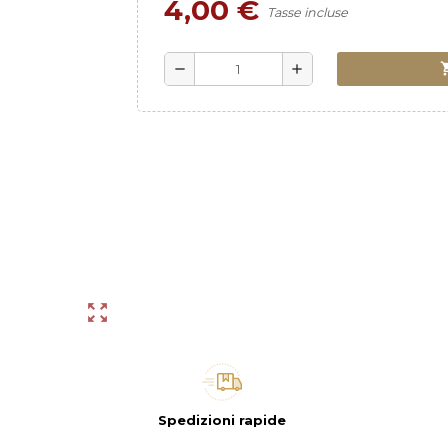
4,00 €
Tasse incluse
shoppi
remove
add
zoom_out_map
Spedizioni rapide