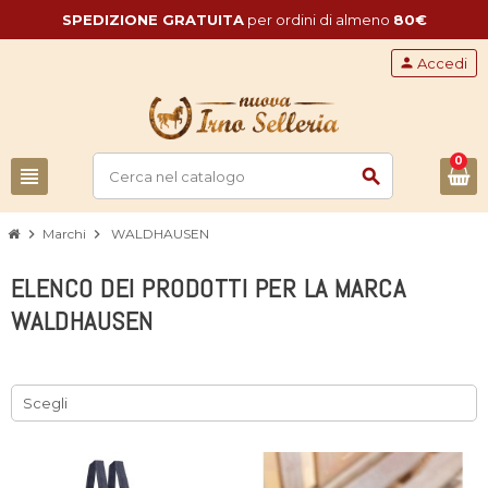
SPEDIZIONE GRATUITA
per ordini di almeno
80€
person
Accedi
0
view_headline
search
chevron_right
Marchi
chevron_right
WALDHAUSEN
ELENCO DEI PRODOTTI PER LA MARCA
WALDHAUSEN
Scegli