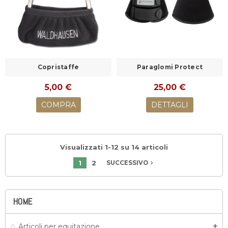
Copristaffe
Paraglomi Protect
5,00 €
25,00 €
COMPRA
DETTAGLI
Visualizzati 1-12 su 14 articoli
1
2
navigate_next
SUCCESSIVO
HOME
Articoli per equitazione
add