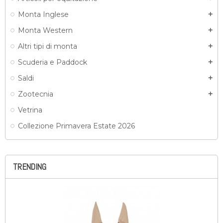
Monta Inglese
add
Monta Western
add
Altri tipi di monta
add
Scuderia e Paddock
add
Saldi
add
Zootecnia
add
Vetrina
Collezione Primavera Estate 2026
TRENDING